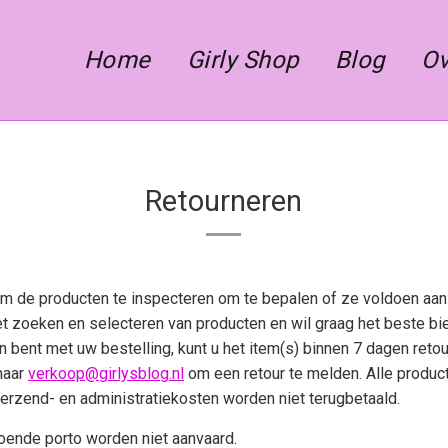
Home
Girly Shop
Blog
Ov
Retourneren
ht om de producten te inspecteren om te bepalen of ze voldoen aa
het zoeken en selecteren van producten en wil graag het beste b
n bent met uw bestelling, kunt u het item(s) binnen 7 dagen reto
naar
verkoop@girlysblog.nl
om een retour te melden. Alle produc
Verzend- en administratiekosten worden niet terugbetaald.
ende porto worden niet aanvaard.